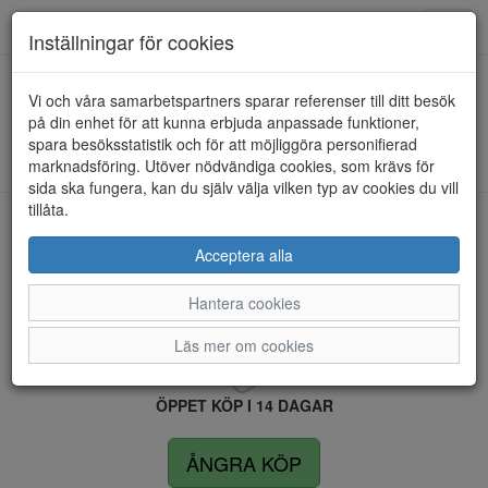
Anderbergs skor
Toggl
Inställningar för cookies
navig
Vi och våra samarbetspartners sparar referenser till ditt besök
HEM
TAMARIS
på din enhet för att kunna erbjuda anpassade funktioner,
spara besöksstatistik och för att möjliggöra personifierad
Kunde inte hitta några artiklar...
marknadsföring. Utöver nödvändiga cookies, som krävs för
sida ska fungera, kan du själv välja vilken typ av cookies du vill
tillåta.
LEVERANS INOM 4 DAGAR INOM SVERIGE
Acceptera alla
Hantera cookies
FRI FRAKT VID KÖP ÖVER 1.500 KR
Läs mer om cookies
ÖPPET KÖP I 14 DAGAR
ÅNGRA KÖP