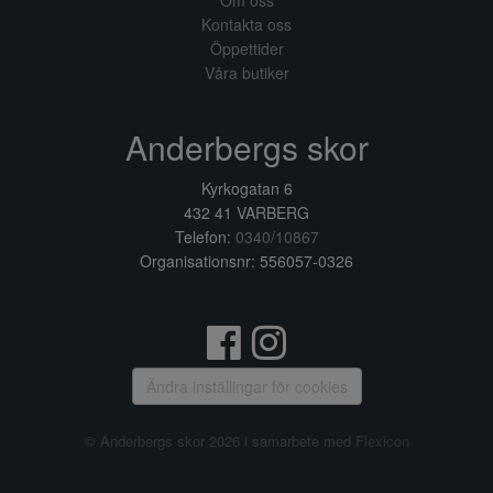
Om oss
Kontakta oss
Öppettider
Våra butiker
Anderbergs skor
Kyrkogatan 6
432 41 VARBERG
Telefon:
0340/10867
Organisationsnr: 556057-0326
Ändra inställingar för cookies
© Anderbergs skor 2026 i samarbete med
Flexicon