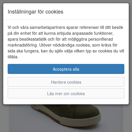
Anderbergs skor
Toggl
Inställningar för cookies
navig
Vi och våra samarbetspartners sparar referenser till ditt besök
HEM
RIEKER SPORT
på din enhet för att kunna erbjuda anpassade funktioner,
spara besöksstatistik och för att möjliggöra personifierad
marknadsföring. Utöver nödvändiga cookies, som krävs för
sida ska fungera, kan du själv välja vilken typ av cookies du vill
tillåta.
Acceptera alla
Hantera cookies
Läs mer om cookies