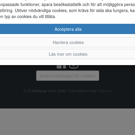
npassade funktioner, spara besöksstatistik och för att möjliggöra perso
föring. Utöver nödvändiga cookies, som krävs för sida ska fungera, ka
Allmänt
en typ av cookies du vill tillåta.
Vanliga frågor
Ky
Acceptera alla
Om oss
4
Kontakta oss
Te
Hantera cookies
Öppettider
Or
Våra butiker
Läs mer om cookies
Ändra inställingar för cookies
© Anderbergs skor 2026 i samarbete med
Flexicon