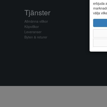
erbjuda a
marknads
Tjänster
välja vilk
Allmänna villkor
Köpvillkor
Leveranser
Byten & returer