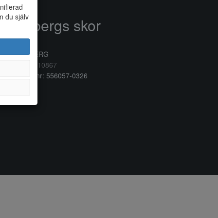
nifierad
n du själv
Anderbergs skor
rkogatan 6
32 41 VARBERG
lefon:
0340/10867
ganisationsnr: 556057-0326