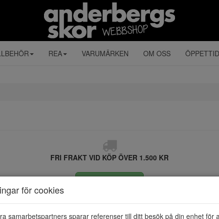
LLBEHÖR
REA
VARUMÄRKEN
OM OSS
ÖPPETTI
FRI FRAKT VID KÖP ÖVER 1.500 KR
ÅNGRA KÖP
ningar för cookies
ra samarbetspartners sparar referenser till ditt besök på din enhet för 