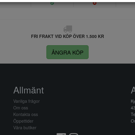
FRI FRAKT VID KÖP ÖVER 1.500 KR
ÅNGRA KÖP
Allmänt
Vanliga frågor
Ky
Om oss
4
Kontakta oss
Te
Öppettider
Or
Våra butiker