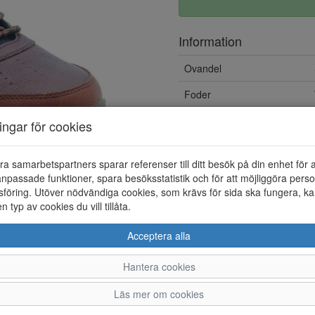
Information
Ovandel
Foder
Vattentät
ningar för cookies
Övrigt
ra samarbetspartners sparar referenser till ditt besök på din enhet för 
Löstagbar innersula
npassade funktioner, spara besöksstatistik och för att möjliggöra perso
föring. Utöver nödvändiga cookies, som krävs för sida ska fungera, ka
en typ av cookies du vill tillåta.
Acceptera alla
Hantera cookies
41
42
Läs mer om cookies