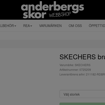
LLBEHÖR
REA
VARUMÄRKEN
OM OSS
ÖPPETTI
SKECHERS bru
Varumärke: SKECHERS
Artikelnummer: 0725209
Leverantörens artnr: 211182-RDBR