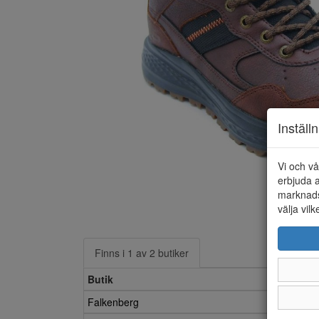
Inställ
Vi och vå
erbjuda a
marknads
välja vilk
Finns i 1 av 2 butiker
Butik
Falkenberg