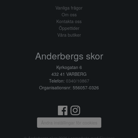
Vanliga frågor
Om oss
Kontakta oss
Öppettider
Våra butiker
Anderbergs skor
Kyrkogatan 6
432 41 VARBERG
Telefon:
0340/10867
Organisationsnr: 556057-0326
Ändra inställingar för cookies
© Anderbergs skor 2026 i samarbete med
Flexicon