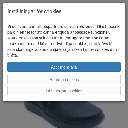
Anderbergs skor
Toggl
Inställningar för cookies
navig
Vi och våra samarbetspartners sparar referenser till ditt besök
HEM
RIEKER
på din enhet för att kunna erbjuda anpassade funktioner,
spara besöksstatistik och för att möjliggöra personifierad
marknadsföring. Utöver nödvändiga cookies, som krävs för
sida ska fungera, kan du själv välja vilken typ av cookies du vill
tillåta.
Acceptera alla
Hantera cookies
Läs mer om cookies