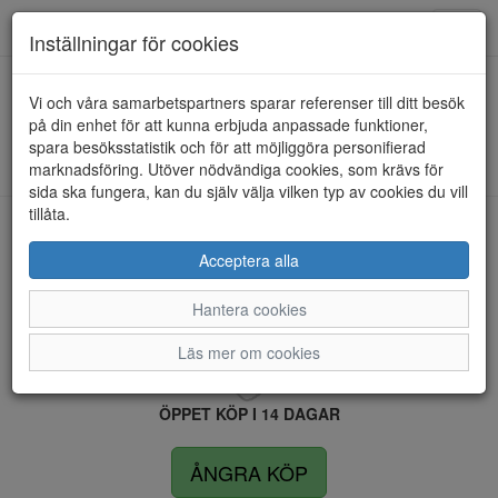
Anderbergs skor
Toggl
Inställningar för cookies
navig
Vi och våra samarbetspartners sparar referenser till ditt besök
HEM
SOFT LINE BY JANA
på din enhet för att kunna erbjuda anpassade funktioner,
spara besöksstatistik och för att möjliggöra personifierad
Kunde inte hitta några artiklar...
marknadsföring. Utöver nödvändiga cookies, som krävs för
sida ska fungera, kan du själv välja vilken typ av cookies du vill
tillåta.
LEVERANS INOM 4 DAGAR INOM SVERIGE
Acceptera alla
Hantera cookies
FRI FRAKT VID KÖP ÖVER 1.500 KR
Läs mer om cookies
ÖPPET KÖP I 14 DAGAR
ÅNGRA KÖP