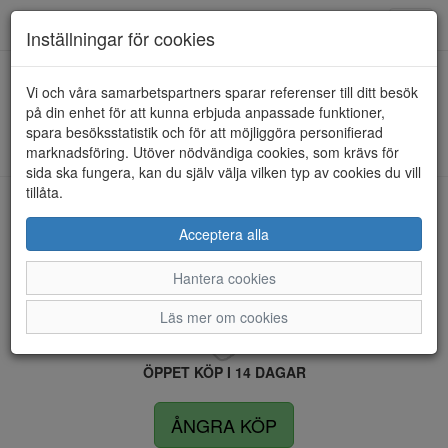
Anderbergs skor
Toggl
Inställningar för cookies
navig
Vi och våra samarbetspartners sparar referenser till ditt besök
HEM
GABOR
på din enhet för att kunna erbjuda anpassade funktioner,
spara besöksstatistik och för att möjliggöra personifierad
Kunde inte hitta några artiklar...
marknadsföring. Utöver nödvändiga cookies, som krävs för
sida ska fungera, kan du själv välja vilken typ av cookies du vill
tillåta.
LEVERANS INOM 4 DAGAR INOM SVERIGE
Acceptera alla
Hantera cookies
FRI FRAKT VID KÖP ÖVER 1.500 KR
Läs mer om cookies
ÖPPET KÖP I 14 DAGAR
ÅNGRA KÖP