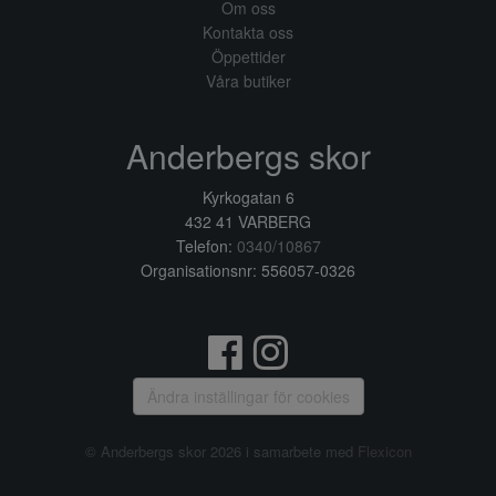
Om oss
Kontakta oss
Öppettider
Våra butiker
Anderbergs skor
Kyrkogatan 6
432 41 VARBERG
Telefon:
0340/10867
Organisationsnr: 556057-0326
Ändra inställingar för cookies
© Anderbergs skor 2026 i samarbete med
Flexicon