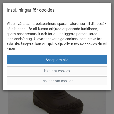
Anderbergs skor
Toggl
Inställningar för cookies
navig
Vi och våra samarbetspartners sparar referenser till ditt besök
HEM
KAVAT
på din enhet för att kunna erbjuda anpassade funktioner,
spara besöksstatistik och för att möjliggöra personifierad
marknadsföring. Utöver nödvändiga cookies, som krävs för
sida ska fungera, kan du själv välja vilken typ av cookies du vill
tillåta.
Acceptera alla
Hantera cookies
Läs mer om cookies