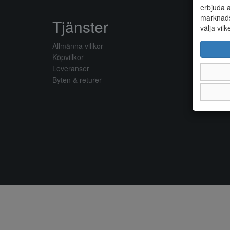
erbjuda a
marknads
Tjänster
välja vilk
Allmänna villkor
Köpvillkor
Leveranser
Byten & returer