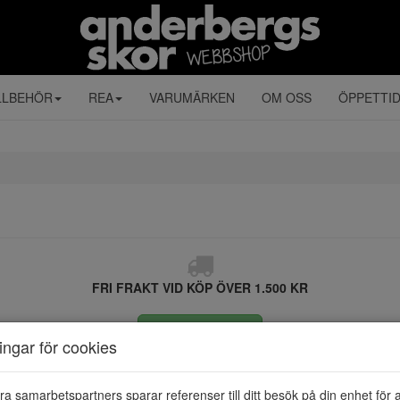
LLBEHÖR
REA
VARUMÄRKEN
OM OSS
ÖPPETTI
FRI FRAKT VID KÖP ÖVER 1.500 KR
ÅNGRA KÖP
ningar för cookies
ra samarbetspartners sparar referenser till ditt besök på din enhet för 