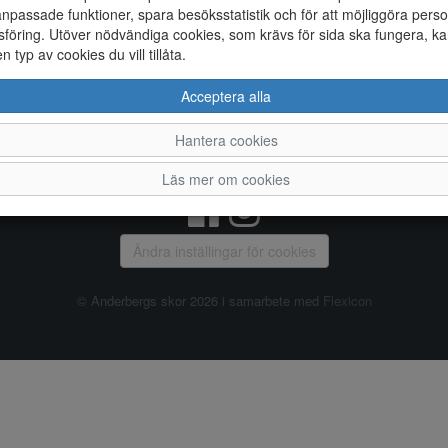
npassade funktioner, spara besöksstatistik och för att möjliggöra perso
föring. Utöver nödvändiga cookies, som krävs för sida ska fungera, ka
Allmänt
en typ av cookies du vill tillåta.
Vanliga frågor
Ky
Acceptera alla
Om oss
4
Kontakta oss
Te
Hantera cookies
Öppettider
Or
Våra butiker
Läs mer om cookies
Ändra inställingar för cookies
© Anderbergs skor 2026 i samarbete med
Flexicon