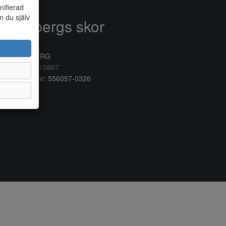
nifierad
n du själv
Anderbergs skor
rkogatan 6
32 41 VARBERG
lefon:
0340/10867
ganisationsnr: 556057-0326