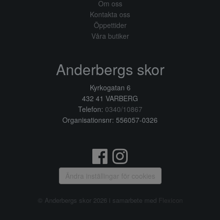
Om oss
Kontakta oss
Öppettider
Våra butiker
Anderbergs skor
Kyrkogatan 6
432 41 VARBERG
Telefon:
0340/10867
Organisationsnr: 556057-0326
Ändra inställingar för cookies
© Anderbergs skor 2026 i samarbete med
Flexicon