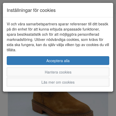
Anderbergs skor
Toggl
Inställningar för cookies
navig
Vi och våra samarbetspartners sparar referenser till ditt besök
HEM
TAMARIS
på din enhet för att kunna erbjuda anpassade funktioner,
spara besöksstatistik och för att möjliggöra personifierad
marknadsföring. Utöver nödvändiga cookies, som krävs för
sida ska fungera, kan du själv välja vilken typ av cookies du vill
tillåta.
Acceptera alla
Hantera cookies
Läs mer om cookies