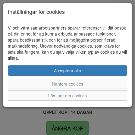
Anderbergs skor
Toggl
Inställningar för cookies
navig
Vi och våra samarbetspartners sparar referenser till ditt besök
HEM
ROLSER
på din enhet för att kunna erbjuda anpassade funktioner,
spara besöksstatistik och för att möjliggöra personifierad
Kunde inte hitta några artiklar...
marknadsföring. Utöver nödvändiga cookies, som krävs för
sida ska fungera, kan du själv välja vilken typ av cookies du vill
tillåta.
LEVERANS INOM 4 DAGAR INOM SVERIGE
Acceptera alla
Hantera cookies
FRI FRAKT VID KÖP ÖVER 1.500 KR
Läs mer om cookies
ÖPPET KÖP I 14 DAGAR
ÅNGRA KÖP