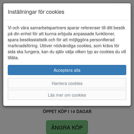
Anderbergs skor
Toggl
Inställningar för cookies
navig
Vi och våra samarbetspartners sparar referenser till ditt besök
HEM
SKECHERS
på din enhet för att kunna erbjuda anpassade funktioner,
spara besöksstatistik och för att möjliggöra personifierad
Kunde inte hitta några artiklar...
marknadsföring. Utöver nödvändiga cookies, som krävs för
sida ska fungera, kan du själv välja vilken typ av cookies du vill
tillåta.
LEVERANS INOM 4 DAGAR INOM SVERIGE
Acceptera alla
Hantera cookies
FRI FRAKT VID KÖP ÖVER 1.500 KR
Läs mer om cookies
ÖPPET KÖP I 14 DAGAR
ÅNGRA KÖP