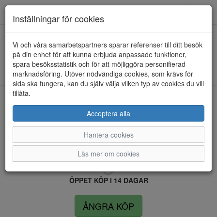
Anderbergs skor
Toggl
Inställningar för cookies
navig
Vi och våra samarbetspartners sparar referenser till ditt besök
HEM
DUFFY
på din enhet för att kunna erbjuda anpassade funktioner,
spara besöksstatistik och för att möjliggöra personifierad
Kunde inte hitta några artiklar...
marknadsföring. Utöver nödvändiga cookies, som krävs för
sida ska fungera, kan du själv välja vilken typ av cookies du vill
tillåta.
LEVERANS INOM 4 DAGAR INOM SVERIGE
Acceptera alla
Hantera cookies
FRI FRAKT VID KÖP ÖVER 1.500 KR
Läs mer om cookies
ÖPPET KÖP I 14 DAGAR
ÅNGRA KÖP