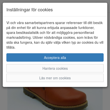
Anderbergs skor
Toggl
Inställningar för cookies
navig
Vi och våra samarbetspartners sparar referenser till ditt besök
HEM
CHARLOTTE
på din enhet för att kunna erbjuda anpassade funktioner,
spara besöksstatistik och för att möjliggöra personifierad
marknadsföring. Utöver nödvändiga cookies, som krävs för
sida ska fungera, kan du själv välja vilken typ av cookies du vill
tillåta.
Acceptera alla
Hantera cookies
Läs mer om cookies